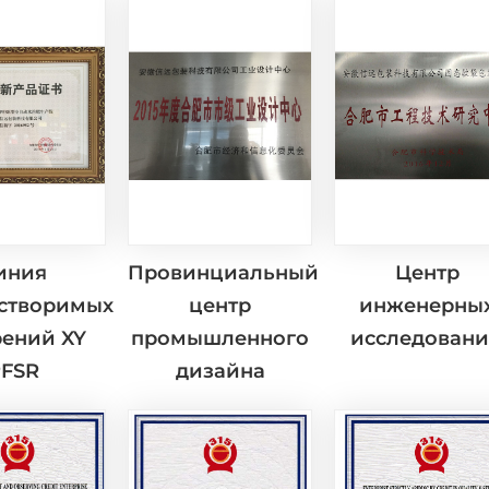
иния
Провинциальный
Центр
створимых
центр
инженерны
рений XY
промышленного
исследован
FSR
дизайна