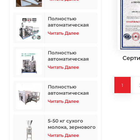
стали 304
Полностью
автоматическая
шестигранная
Читать Далее
вакуумная
упаковочная
машина ZB-500N2
Полностью
Серт
автоматическая
шестигранная
Читать Далее
вакуумная
упаковочная
машина
1
Полностью
автоматическая
упаковочная
Читать Далее
машина для
кормов для
животных 10-50 кг
5-50 кг сухого
молока, зернового
порошка, порошка
Читать Далее
удобрений,