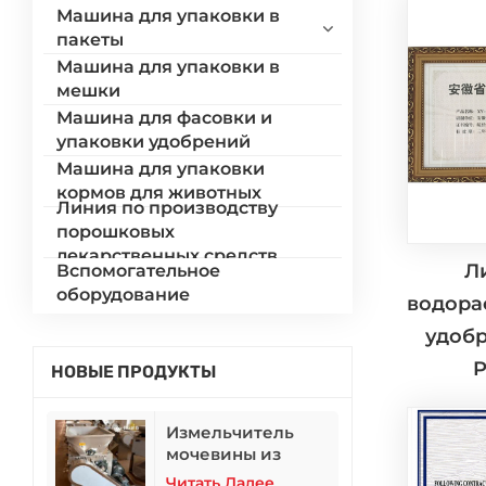
Машина для упаковки в
пакеты
Машина для упаковки в
мешки
Машина для фасовки и
упаковки удобрений
Машина для упаковки
кормов для животных
Линия по производству
порошковых
лекарственных средств
Л
Вспомогательное
оборудование
водора
удоб
P
НОВЫЕ ПРОДУКТЫ
Измельчитель
мочевины из
нержавеющей
Читать Далее