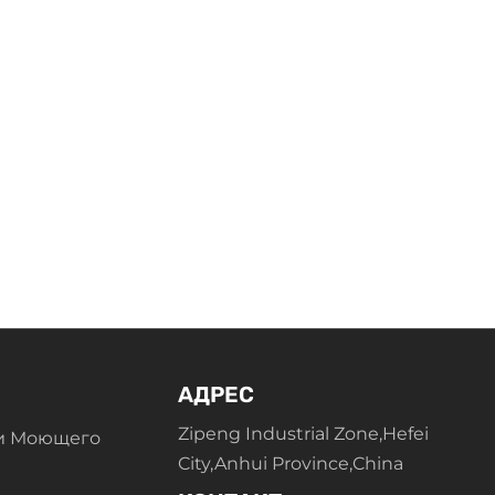
АДРЕС
Zipeng Industrial Zone,Hefei
и Моющего
City,Anhui Province,China