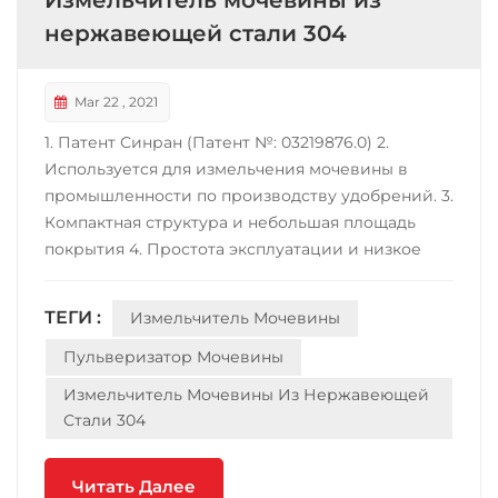
Измельчитель мочевины из
нержавеющей стали 304
Mar 22 , 2021
1. Патент Синран (Патент №: 03219876.0) 2.
Используется для измельчения мочевины в
промышленности по производству удобрений. 3.
Компактная структура и небольшая площадь
покрытия 4. Простота эксплуатации и низкое
энергопотребление. 5. Высокая шлифовальная
способность с высокой эффективностью;
ТЕГИ :
Измельчитель Мочевины
Износостойкость 6. Мало порошка на входе или
выходе. 7. Материалом станка может быть
Пульверизатор Мочевины
углеродистая сталь, ко...
Измельчитель Мочевины Из Нержавеющей
Стали 304
Читать Далее