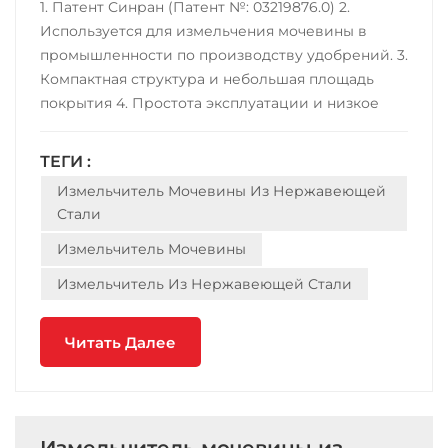
1. Патент Синран (Патент №: 03219876.0) 2.
Используется для измельчения мочевины в
промышленности по производству удобрений. 3.
Компактная структура и небольшая площадь
покрытия 4. Простота эксплуатации и низкое
энергопотребление. 5. Высокая шлифовальная
способность с высокой эффективностью;
ТЕГИ :
Износостойкость 6. Мало порошка на входе или
Измельчитель Мочевины Из Нержавеющей
выходе. 7. Материалом станка может быть
Стали
углеродистая сталь, ко...
Измельчитель Мочевины
Измельчитель Из Нержавеющей Стали
Читать Далее