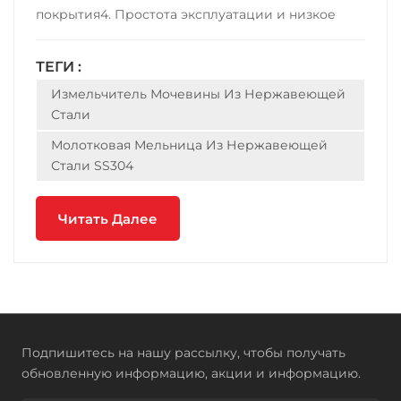
покрытия4. Простота эксплуатации и низкое
энергопотребление.5. Высокая шлифовальная
способность с высокой эффективностью;
ТЕГИ :
Износостойкость6. Мало порошка на входе или
Измельчитель Мочевины Из Нержавеющей
выходе. 7. Материалом станка может быть
Стали
углеродистая сталь, контакт...
Молотковая Мельница Из Нержавеющей
Стали SS304
Читать Далее
Подпишитесь на нашу рассылку, чтобы получать
обновленную информацию, акции и информацию.