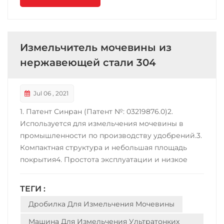
Измельчитель мочевины из
нержавеющей стали 304
Jul 06 , 2021
1. Патент Синран (Патент №: 03219876.0)2.
Используется для измельчения мочевины в
промышленности по производству удобрений.3.
Компактная структура и небольшая площадь
покрытия4. Простота эксплуатации и низкое
энергопотребление.5. Высокая шлифовальная
способность с высокой эффективностью;
ТЕГИ :
Износостойкость6. Мало порошка на входе или
Дробилка Для Измельчения Мочевины
выходе. 7. Материалом станка может быть
углеродистая сталь, контакт...
Машина Для Измельчения Ультратонких